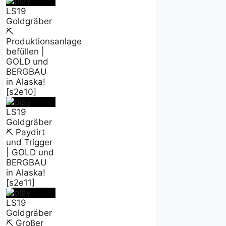
LS19
Goldgräber
⛏️
Produktionsanlage
befüllen |
GOLD und
BERGBAU
in Alaska!
[s2e10]
LS19
Goldgräber
⛏️ Paydirt
und Trigger
| GOLD und
BERGBAU
in Alaska!
[s2e11]
LS19
Goldgräber
⛏️ Großer