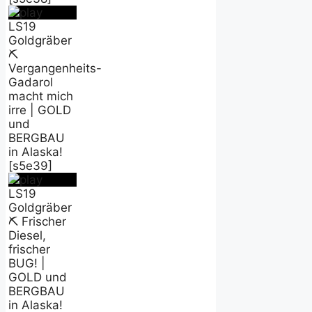
LS19
Goldgräber
⛏️
Vergangenheits-
Gadarol
macht mich
irre | GOLD
und
BERGBAU
in Alaska!
[s5e39]
LS19
Goldgräber
⛏️ Frischer
Diesel,
frischer
BUG! |
GOLD und
BERGBAU
in Alaska!