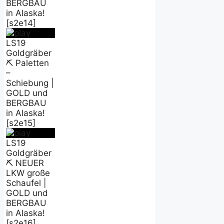
BERGBAU
in Alaska!
[s2e14]
LS19
Goldgräber
⛏️ Paletten
–
Schiebung |
GOLD und
BERGBAU
in Alaska!
[s2e15]
LS19
Goldgräber
⛏️ NEUER
LKW große
Schaufel |
GOLD und
BERGBAU
in Alaska!
[s2e16]