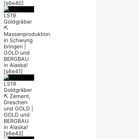
[s6e40]
LS19
Goldgräber
⛏️
Massenproduktion
in Schwung
bringen |
GOLD und
BERGBAU
in Alaska!
[s6e41]
LS19
Goldgräber
⛏️ Zement,
Dreschen
und GOLD |
GOLD und
BERGBAU
in Alaska!
[s6e42]