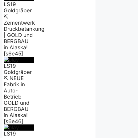
LS19
Goldgräber
⛏️
Zementwerk
Druckbetankung
| GOLD und
BERGBAU
in Alaska!
[s6e45]
LS19
Goldgräber
⛏️ NEUE
Fabrik in
Auto-
Betrieb |
GOLD und
BERGBAU
in Alaska!
[s6e46]
LS19