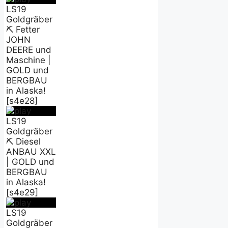
LS19
Goldgräber
⛏️ Fetter
JOHN
DEERE und
Maschine |
GOLD und
BERGBAU
in Alaska!
[s4e28]
LS19
Goldgräber
⛏️ Diesel
ANBAU XXL
| GOLD und
BERGBAU
in Alaska!
[s4e29]
LS19
Goldgräber