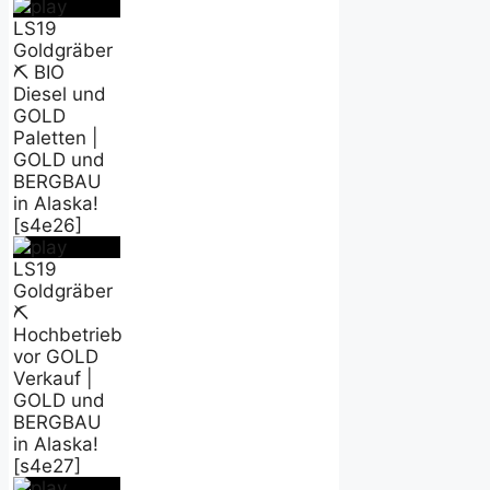
LS19
Goldgräber
⛏️ BIO
Diesel und
GOLD
Paletten |
GOLD und
BERGBAU
in Alaska!
[s4e26]
LS19
Goldgräber
⛏️
Hochbetrieb
vor GOLD
Verkauf |
GOLD und
BERGBAU
in Alaska!
[s4e27]