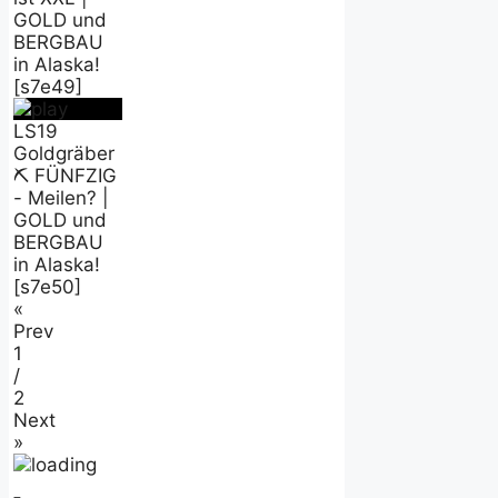
GOLD und
BERGBAU
in Alaska!
[s7e49]
LS19
Goldgräber
⛏️ FÜNFZIG
- Meilen? |
GOLD und
BERGBAU
in Alaska!
[s7e50]
«
Prev
1
/
2
Next
»