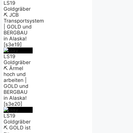
LS19
Goldgräber
⛏️ JCB
Transportsystem
| GOLD und
BERGBAU
in Alaska!
[s3e19]
LS19
Goldgräber
⛏️ Ärmel
hoch und
arbeiten |
GOLD und
BERGBAU
in Alaska!
[s3e20]
LS19
Goldgräber
⛏️ GOLD ist