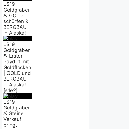
LS19
Goldgräber
⛏️ GOLD
schürfen &
BERGBAU
in Alaska!
LS19
Goldgräber
⛏️ Erster
Paydirt mit
Goldflocken
| GOLD und
BERGBAU
in Alaska!
[s1e2]
LS19
Goldgräber
⛏️ Steine
Verkauf
bringt