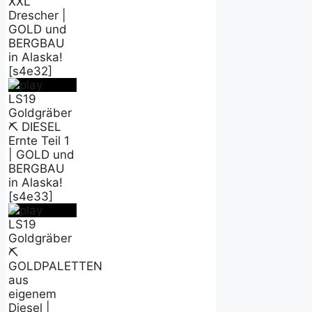
XXL
Drescher |
GOLD und
BERGBAU
in Alaska!
[s4e32]
LS19
Goldgräber
⛏️ DIESEL
Ernte Teil 1
| GOLD und
BERGBAU
in Alaska!
[s4e33]
LS19
Goldgräber
⛏️
GOLDPALETTEN
aus
eigenem
Diesel |