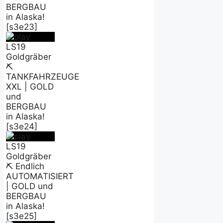
BERGBAU
in Alaska!
[s3e23]
LS19
Goldgräber
⛏️
TANKFAHRZEUGE
XXL | GOLD
und
BERGBAU
in Alaska!
[s3e24]
LS19
Goldgräber
⛏️ Endlich
AUTOMATISIERT
| GOLD und
BERGBAU
in Alaska!
[s3e25]