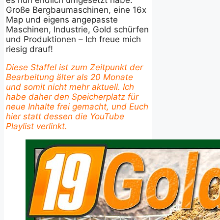
es nun endlich umgesetzt habe:
Große Bergbaumaschinen, eine 16x
Map und eigens angepasste
Maschinen, Industrie, Gold schürfen
und Produktionen – Ich freue mich
riesig drauf!
Diese Staffel ist zum Zeitpunkt der
Bearbeitung älter als 20 Monate
und somit nicht mehr aktuell. Ich
habe daher den Speicherplatz für
neue Inhalte frei gemacht, und Euch
hier statt dessen die YouTube
Playlist verlinkt.