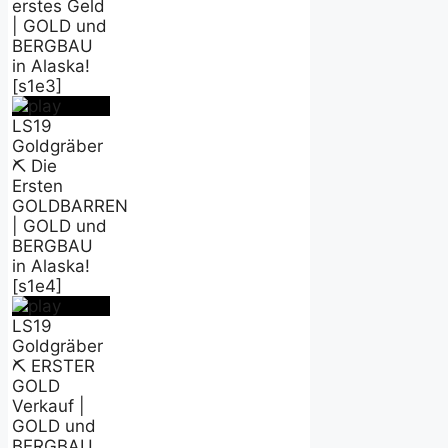
erstes Geld
| GOLD und
BERGBAU
in Alaska!
[s1e3]
LS19
Goldgräber
⛏️ Die
Ersten
GOLDBARREN
| GOLD und
BERGBAU
in Alaska!
[s1e4]
LS19
Goldgräber
⛏️ ERSTER
GOLD
Verkauf |
GOLD und
BERGBAU