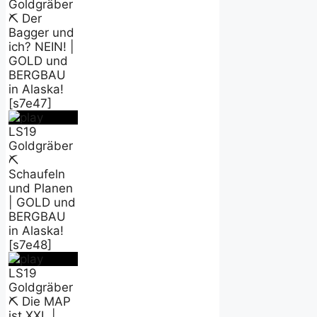
Goldgräber
⛏️ Der
Bagger und
ich? NEIN! |
GOLD und
BERGBAU
in Alaska!
[s7e47]
LS19
Goldgräber
⛏️
Schaufeln
und Planen
| GOLD und
BERGBAU
in Alaska!
[s7e48]
LS19
Goldgräber
⛏️ Die MAP
ist XXL |