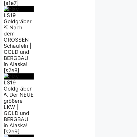
[s1e7]
LS19
Goldgräber
⛏️ Nach
dem
GROSSEN
Schaufeln |
GOLD und
BERGBAU
in Alaska!
[s2e8]
LS19
Goldgräber
⛏️ Der NEUE
größere
LKW |
GOLD und
BERGBAU
in Alaska!
[s2e9]