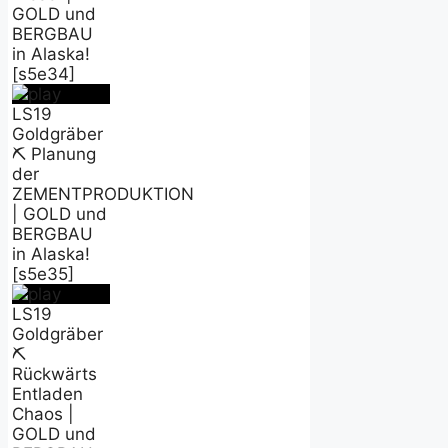
GOLD und
BERGBAU
in Alaska!
[s5e34]
LS19
Goldgräber
⛏️ Planung
der
ZEMENTPRODUKTION
| GOLD und
BERGBAU
in Alaska!
[s5e35]
LS19
Goldgräber
⛏️
Rückwärts
Entladen
Chaos |
GOLD und