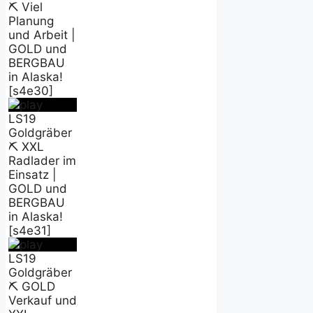
⛏️ Viel
Planung
und Arbeit |
GOLD und
BERGBAU
in Alaska!
[s4e30]
LS19
Goldgräber
⛏️ XXL
Radlader im
Einsatz |
GOLD und
BERGBAU
in Alaska!
[s4e31]
LS19
Goldgräber
⛏️ GOLD
Verkauf und