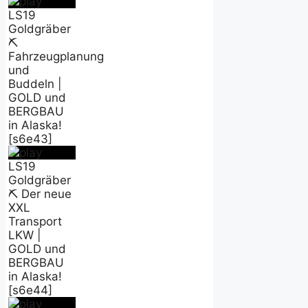
LS19
Goldgräber
⛏️
Fahrzeugplanung
und
Buddeln |
GOLD und
BERGBAU
in Alaska!
[s6e43]
LS19
Goldgräber
⛏️ Der neue
XXL
Transport
LKW |
GOLD und
BERGBAU
in Alaska!
[s6e44]