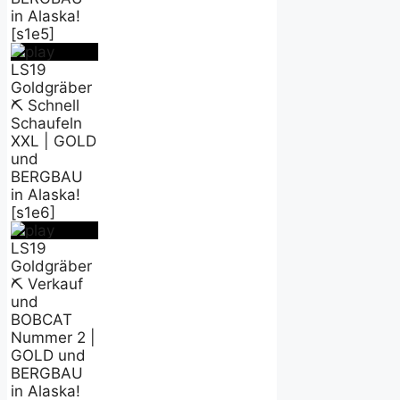
in Alaska!
[s1e5]
LS19
Goldgräber
⛏️ Schnell
Schaufeln
XXL | GOLD
und
BERGBAU
in Alaska!
[s1e6]
LS19
Goldgräber
⛏️ Verkauf
und
BOBCAT
Nummer 2 |
GOLD und
BERGBAU
in Alaska!