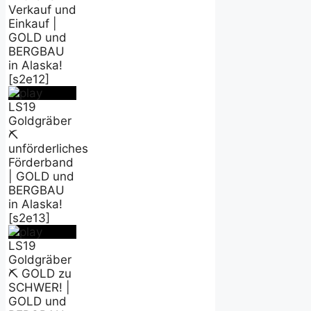
Verkauf und
Einkauf |
GOLD und
BERGBAU
in Alaska!
[s2e12]
LS19
Goldgräber
⛏️
unförderliches
Förderband
| GOLD und
BERGBAU
in Alaska!
[s2e13]
LS19
Goldgräber
⛏️ GOLD zu
SCHWER! |
GOLD und