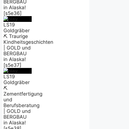
BERGBAU
in Alaska!
[s5e36]
LS19
Goldgräber
⛏️ Traurige
Kindheitsgeschichten
| GOLD und
BERGBAU
in Alaska!
[s5e37]
LS19
Goldgräber
⛏️
Zementfertigung
und
Berufsberatung
| GOLD und
BERGBAU
in Alaska!
[s5e38]