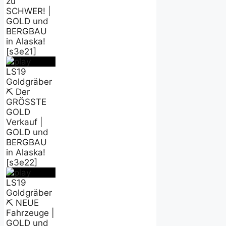
zu
SCHWER! |
GOLD und
BERGBAU
in Alaska!
[s3e21]
LS19
Goldgräber
⛏️ Der
GRÖSSTE
GOLD
Verkauf |
GOLD und
BERGBAU
in Alaska!
[s3e22]
LS19
Goldgräber
⛏️ NEUE
Fahrzeuge |
GOLD und