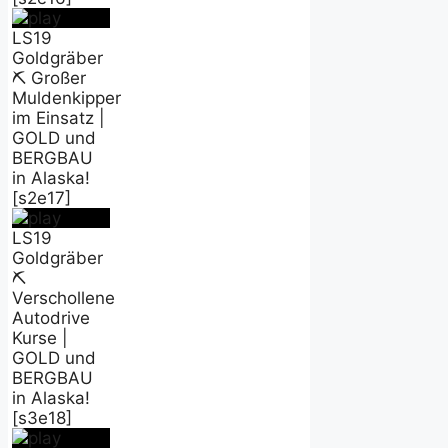
LS19
Goldgräber
⛏️ Großer
Muldenkipper
im Einsatz |
GOLD und
BERGBAU
in Alaska!
[s2e17]
LS19
Goldgräber
⛏️
Verschollene
Autodrive
Kurse |
GOLD und
BERGBAU
in Alaska!
[s3e18]