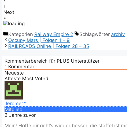
/
1
Next
»
Kategorien
Railway Empire 2
Schlagwörter
archiv
Occupy Mars | Folgen 1 – 9
RAILROADS Online | Folgen 28 – 35
Kommentarbereich für PLUS Unterstützer
1
Kommentar
Neueste
Älteste
Most Voted
Jerome^^
Mitglied
3 Jahre zuvor
Moin! Hoffe dir geht’s wieder besser, die staffel ist