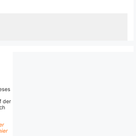
ieses
f der
ch
er
hier