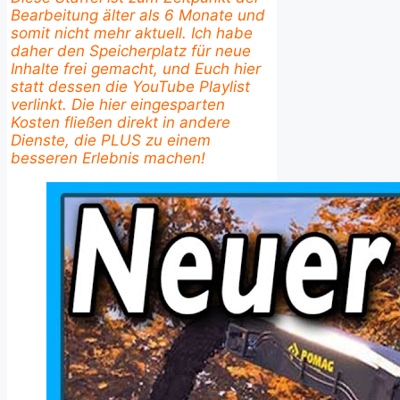
Bearbeitung älter als 6 Monate und
somit nicht mehr aktuell. Ich habe
daher den Speicherplatz für neue
Inhalte frei gemacht, und Euch hier
statt dessen die YouTube Playlist
verlinkt. Die hier eingesparten
Kosten fließen direkt in andere
Dienste, die PLUS zu einem
besseren Erlebnis machen!