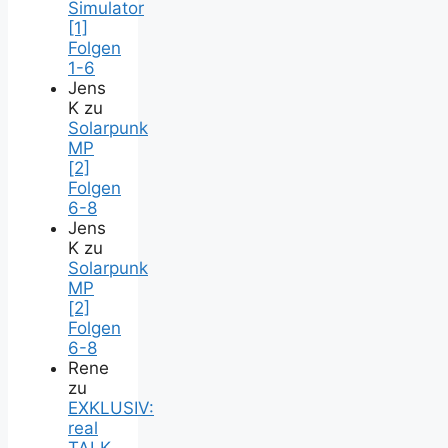
Simulator
[1]
Folgen
1-6
Jens
K
zu
Solarpunk
MP
[2]
Folgen
6-8
Jens
K
zu
Solarpunk
MP
[2]
Folgen
6-8
Rene
zu
EXKLUSIV:
real
TALK