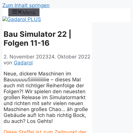
Zum Inhalt springen
Menü
Bau Simulator 22 |
Folgen 11-16
2. November 2023
24. Oktober 2022
von
Gadarol
Neue, dickere Maschinen im
BauuuuuuSiiiiiiiiiiiiie – dieses Mal
auch mit richtiger Reihenfolge der
Folgen?! Wir spielen den neuesten
großen Release im Simulatormarkt
und richten mit sehr vielen neuen
Maschinen großes Chao… äh große
Gebäude auf! Ich hab richtig Bock,
du auch? Los Gehts!
Diese Staffel ist zum Zeitpunkt der