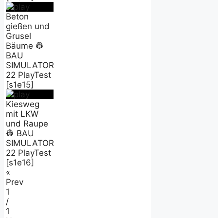
Beton
gießen und
Grusel
Bäume 👷
BAU
SIMULATOR
22 PlayTest
[s1e15]
Kiesweg
mit LKW
und Raupe
👷 BAU
SIMULATOR
22 PlayTest
[s1e16]
«
Prev
1
/
1