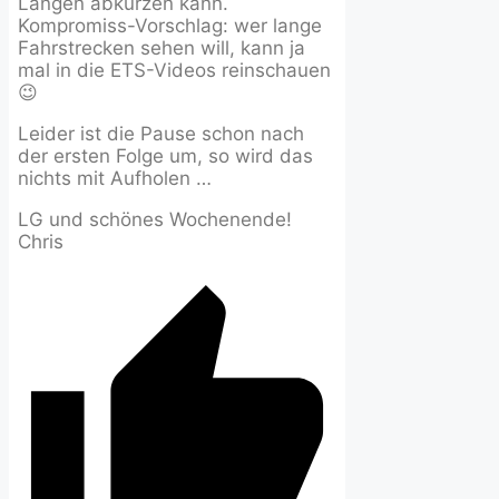
Längen abkürzen kann.
Kompromiss-Vorschlag: wer lange
Fahrstrecken sehen will, kann ja
mal in die ETS-Videos reinschauen
😉
Leider ist die Pause schon nach
der ersten Folge um, so wird das
nichts mit Aufholen …
LG und schönes Wochenende!
Chris