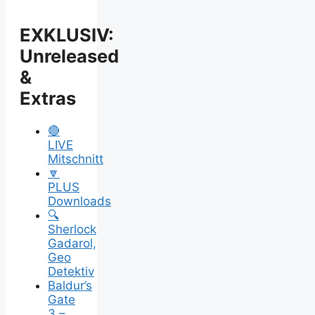
Auflösung
&
Erklärung
EXKLUSIV:
Unreleased
&
Extras
🔴
LIVE
Mitschnitt
🔽
PLUS
Downloads
🔍
Sherlock
Gadarol,
Geo
Detektiv
Baldur’s
Gate
3 –