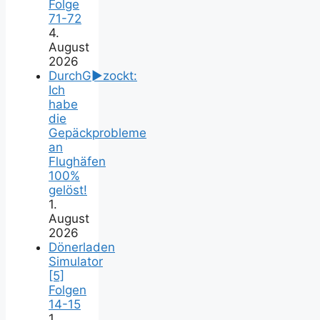
Folge
71-72
4.
August
2026
DurchG►zockt:
Ich
habe
die
Gepäckprobleme
an
Flughäfen
100%
gelöst!
1.
August
2026
Dönerladen
Simulator
[5]
Folgen
14-15
1.