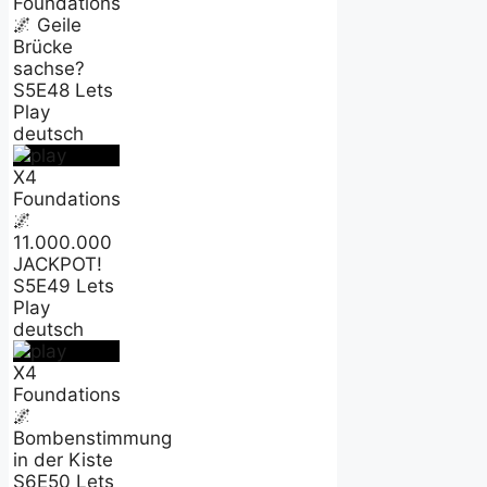
Foundations
🌌 Geile
Brücke
sachse?
S5E48 Lets
Play
deutsch
X4
Foundations
🌌
11.000.000
JACKPOT!
S5E49 Lets
Play
deutsch
X4
Foundations
🌌
Bombenstimmung
in der Kiste
S6E50 Lets