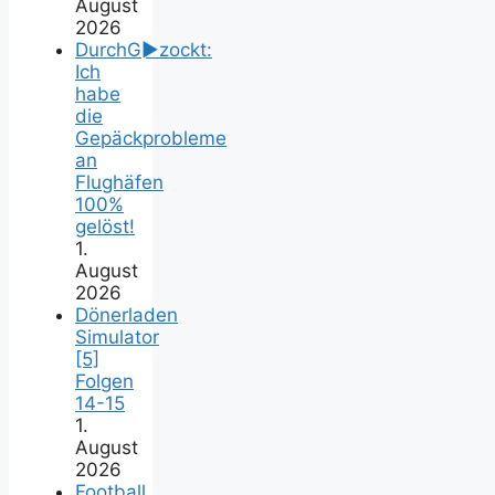
August
2026
DurchG►zockt:
Ich
habe
die
Gepäckprobleme
an
Flughäfen
100%
gelöst!
1.
August
2026
Dönerladen
Simulator
[5]
Folgen
14-15
1.
August
2026
Football