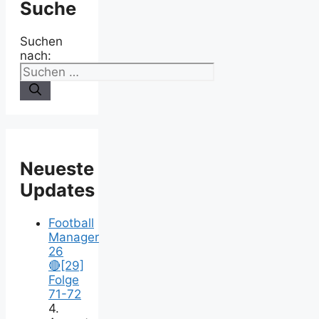
Suche
Suchen
nach:
Neueste
Updates
Football
Manager
26
🔴[29]
Folge
71-72
4.