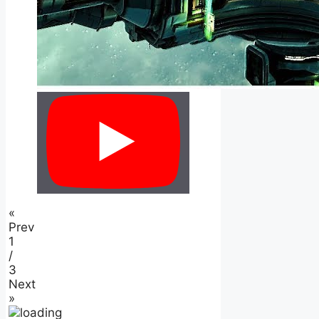
«
Prev
1
/
3
Next
»