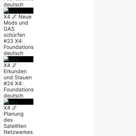
deutsch
X4 🌌 Neue
Mods und
GAS
schürfen
#23 X4:
Foundations
deutsch
X4 🌌
Erkunden
und Stauen
#24 X4:
Foundations
deutsch
X4 🌌
Planung
des
Satelliten
Netzwerkes