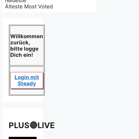
Neueste
Älteste
Most Voted
Willkommen
zurück,
bitte logge
Dich ein!
Login mit
Steady
PLUS🔴LIVE