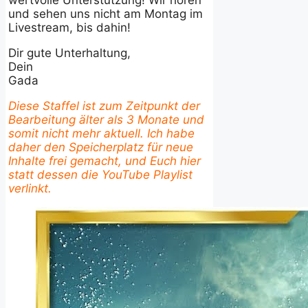
wertvolle Unterstützung! Wir hören
und sehen uns nicht am Montag im
Livestream, bis dahin!
Dir gute Unterhaltung,
Dein
Gada
Diese Staffel ist zum Zeitpunkt der
Bearbeitung älter als 3 Monate und
somit nicht mehr aktuell. Ich habe
daher den Speicherplatz für neue
Inhalte frei gemacht, und Euch hier
statt dessen die YouTube Playlist
verlinkt.