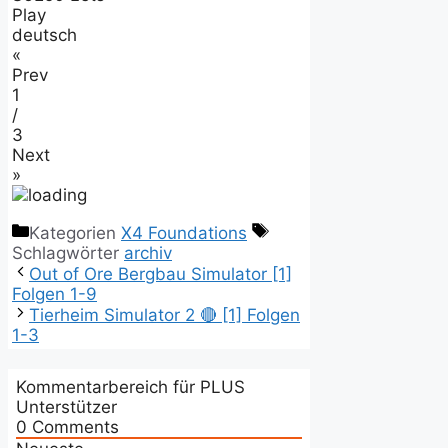
Play
deutsch
«
Prev
1
/
3
Next
»
Kategorien
X4 Foundations
Schlagwörter
archiv
Out of Ore Bergbau Simulator [1]
Folgen 1-9
Tierheim Simulator 2 🔴 [1] Folgen
1-3
Kommentarbereich für PLUS
Unterstützer
0
Comments