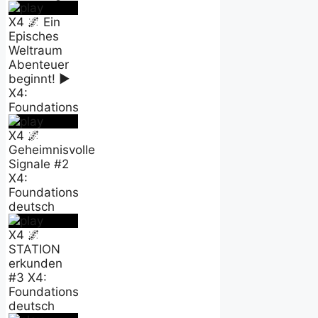
X4 🌌 Ein
Episches
Weltraum
Abenteuer
beginnt! ►
X4:
Foundations
X4 🌌
Geheimnisvolle
Signale #2
X4:
Foundations
deutsch
X4 🌌
STATION
erkunden
#3 X4:
Foundations
deutsch