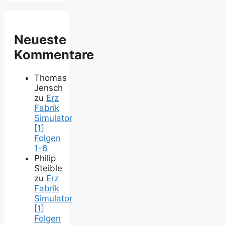
Neueste
Kommentare
Thomas
Jensch
zu
Erz
Fabrik
Simulator
[1]
Folgen
1-6
Philip
Steible
zu
Erz
Fabrik
Simulator
[1]
Folgen