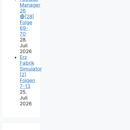
Manager
26
🔴[28]
Folge
69-
70
28.
Juli
2026
Erz
Fabrik
Simulator
[2]
Folgen
7-13
25.
Juli
2026