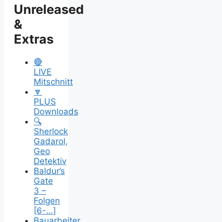
Unreleased
&
Extras
🔴
LIVE
Mitschnitt
🔽
PLUS
Downloads
🔍
Sherlock
Gadarol,
Geo
Detektiv
Baldur’s
Gate
3 –
Folgen
[6-…]
Bauarbeiter