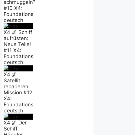
schmuggeln?
#10 X4:
Foundations
deutsch
X4 🌌 Schiff
aufrüsten:
Neue Teile!
#11 X4:
Foundations
deutsch
X4 🌌
Satellit
reparieren
Mission #12
X4:
Foundations
deutsch
X4 🌌 Der
Schiff
Händler