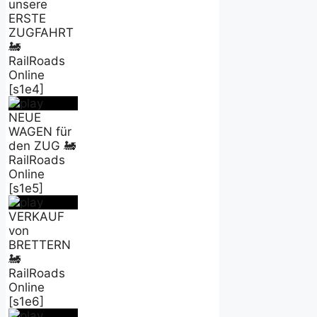
unsere
ERSTE
ZUGFAHRT
🚂
RailRoads
Online
[s1e4]
NEUE
WAGEN für
den ZUG 🚂
RailRoads
Online
[s1e5]
VERKAUF
von
BRETTERN
🚂
RailRoads
Online
[s1e6]