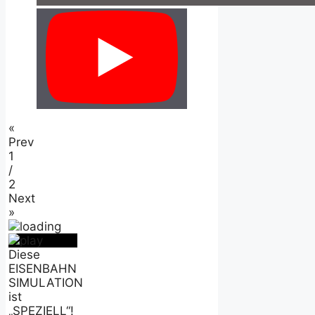
«
Prev
1
/
2
Next
»
Diese
EISENBAHN
SIMULATION
ist
„SPEZIELL“!