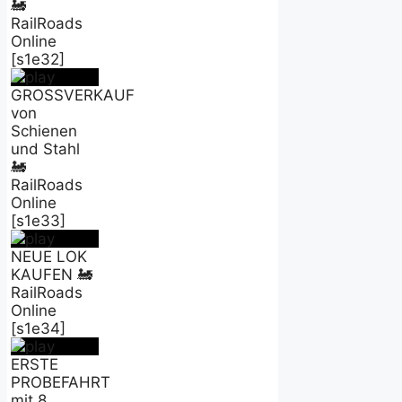
🚂
RailRoads
Online
[s1e32]
GROSSVERKAUF
von
Schienen
und Stahl
🚂
RailRoads
Online
[s1e33]
NEUE LOK
KAUFEN 🚂
RailRoads
Online
[s1e34]
ERSTE
PROBEFAHRT
mit 8