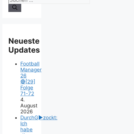
Neueste
Updates
Football
Manager
26
🔴[29]
Folge
71-72
4.
August
2026
DurchG►zockt:
Ich
habe