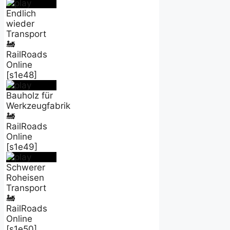
Endlich
wieder
Transport
🚂
RailRoads
Online
[s1e48]
Bauholz für
Werkzeugfabrik
🚂
RailRoads
Online
[s1e49]
Schwerer
Roheisen
Transport
🚂
RailRoads
Online
[s1e50]