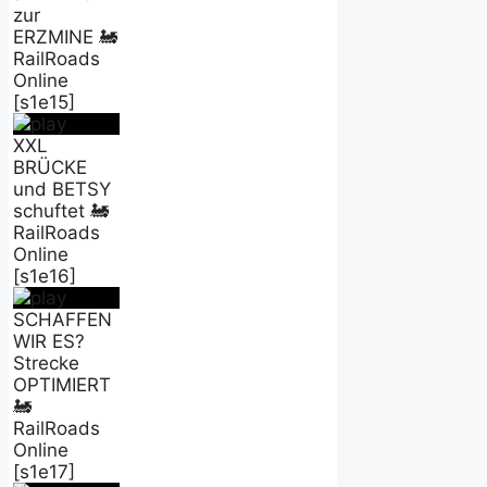
zur
ERZMINE 🚂
RailRoads
Online
[s1e15]
XXL
BRÜCKE
und BETSY
schuftet 🚂
RailRoads
Online
[s1e16]
SCHAFFEN
WIR ES?
Strecke
OPTIMIERT
🚂
RailRoads
Online
[s1e17]