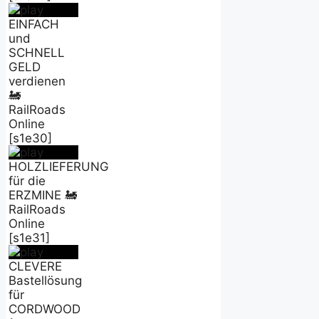
EINFACH
und
SCHNELL
GELD
verdienen
🚂
RailRoads
Online
[s1e30]
HOLZLIEFERUNG
für die
ERZMINE 🚂
RailRoads
Online
[s1e31]
CLEVERE
Bastellösung
für
CORDWOOD