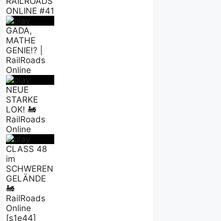
RAILROADS
ONLINE #41
GADA,
MATHE
GENIE!? |
RailRoads
Online
NEUE
STARKE
LOK! 🚂
RailRoads
Online
CLASS 48
im
SCHWEREN
GELÄNDE
🚂
RailRoads
Online
[s1e44]