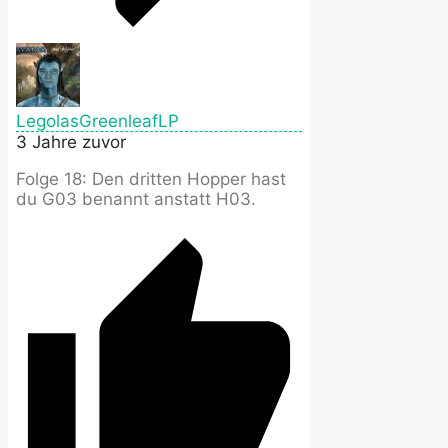
LegolasGreenleafLP
3 Jahre zuvor
Folge 18: Den dritten Hopper hast
du G03 benannt anstatt H03.