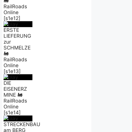
🚂
RailRoads
Online
[s1e12]
ERSTE
LIEFERUNG
zur
SCHMELZE
🚂
RailRoads
Online
[s1e13]
DIE
EISENERZ
MINE 🚂
RailRoads
Online
[s1e14]
STRECKENBAU
am BERG