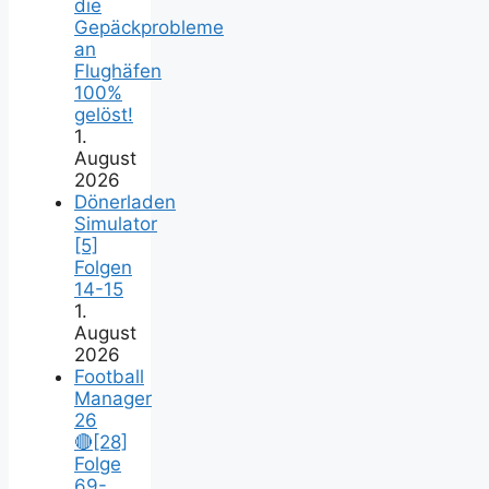
die
Gepäckprobleme
an
Flughäfen
100%
gelöst!
1.
August
2026
Dönerladen
Simulator
[5]
Folgen
14-15
1.
August
2026
Football
Manager
26
🔴[28]
Folge
69-