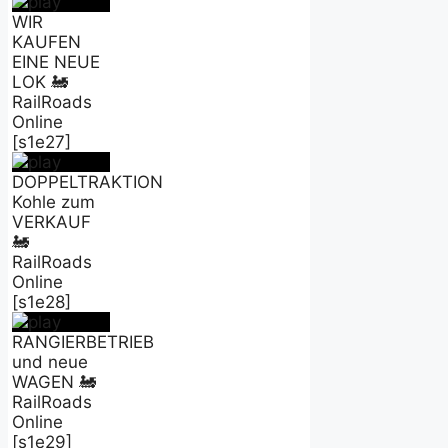
WIR
KAUFEN
EINE NEUE
LOK 🚂
RailRoads
Online
[s1e27]
DOPPELTRAKTION
Kohle zum
VERKAUF
🚂
RailRoads
Online
[s1e28]
RANGIERBETRIEB
und neue
WAGEN 🚂
RailRoads
Online
[s1e29]