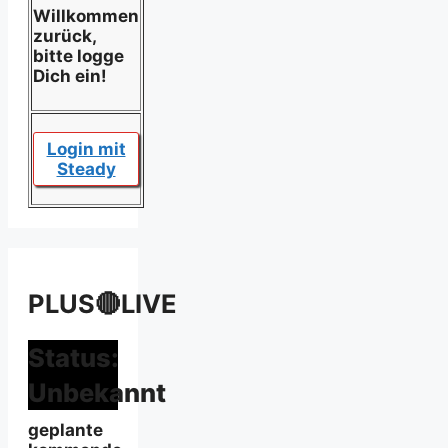
Willkommen
zurück,
bitte logge
Dich ein!
Login mit
Steady
PLUS🔴LIVE
Status:
Unbekannt
geplante