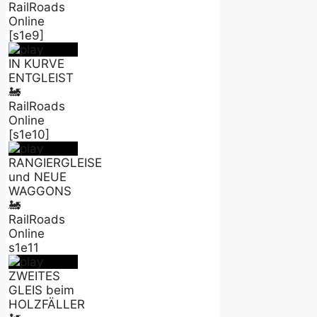
RailRoads
Online
[s1e9]
IN KURVE
ENTGLEIST
🚂
RailRoads
Online
[s1e10]
RANGIERGLEISE
und NEUE
WAGGONS
🚂
RailRoads
Online
s1e11
ZWEITES
GLEIS beim
HOLZFÄLLER