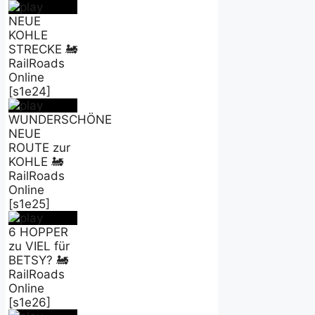
NEUE
KOHLE
STRECKE 🚂
RailRoads
Online
[s1e24]
WUNDERSCHÖNE
NEUE
ROUTE zur
KOHLE 🚂
RailRoads
Online
[s1e25]
6 HOPPER
zu VIEL für
BETSY? 🚂
RailRoads
Online
[s1e26]