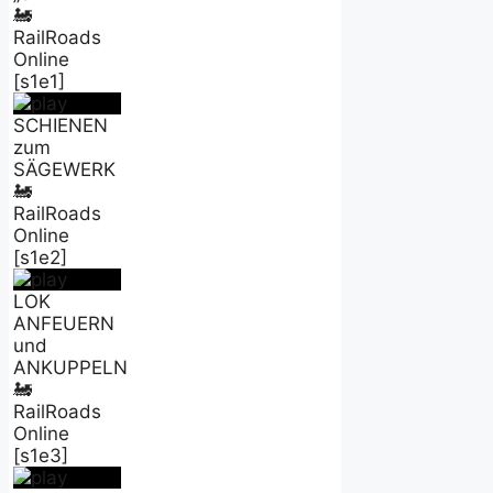
🚂
RailRoads
Online
[s1e1]
SCHIENEN
zum
SÄGEWERK
🚂
RailRoads
Online
[s1e2]
LOK
ANFEUERN
und
ANKUPPELN
🚂
RailRoads
Online
[s1e3]