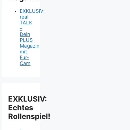
EXKLUSIV:
real
TALK
–
Dein
PLUS
Magazin
mit
Fur-
Cam
EXKLUSIV:
Echtes
Rollenspiel!