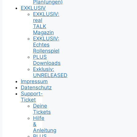
Plan(ungen)
EXKLUSIV
EXKLUSIV:
real
TALK
Magazin
EXKLUSIV:
Echtes
Rollenspiel
PLUS
Downloads
Exklusiv:
UNRELEASED
Impressum
Datenschutz
Support-
Ticket
Deine
Tickets
Hilfe
&
Anleitung
PLUS