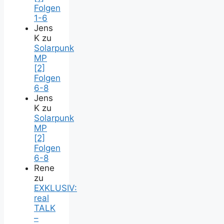
Folgen
1-6
Jens
K
zu
Solarpunk
MP
[2]
Folgen
6-8
Jens
K
zu
Solarpunk
MP
[2]
Folgen
6-8
Rene
zu
EXKLUSIV:
real
TALK
–