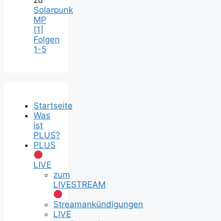
Solarpunk
MP
[1]
Folgen
1-5
Startseite
Was
ist
PLUS?
PLUS
LIVE
zum
LIVESTREAM
Streamankündigungen
LIVE