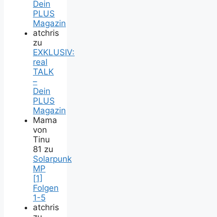
Dein
PLUS
Magazin
atchris
zu
EXKLUSIV:
real
TALK
–
Dein
PLUS
Magazin
Mama
von
Tinu
81
zu
Solarpunk
MP
[1]
Folgen
1-5
atchris
zu