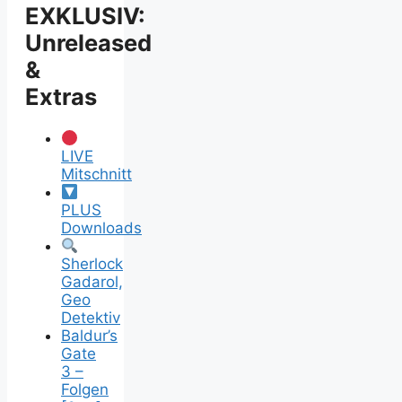
Erklärung
EXKLUSIV:
Unreleased
&
Extras
LIVE
Mitschnitt
PLUS
Downloads
Sherlock
Gadarol,
Geo
Detektiv
Baldur’s
Gate
3 –
Folgen