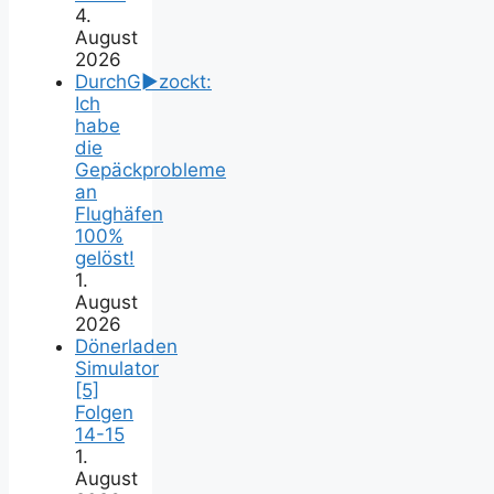
4.
August
2026
DurchG►zockt:
Ich
habe
die
Gepäckprobleme
an
Flughäfen
100%
gelöst!
1.
August
2026
Dönerladen
Simulator
[5]
Folgen
14-15
1.
August