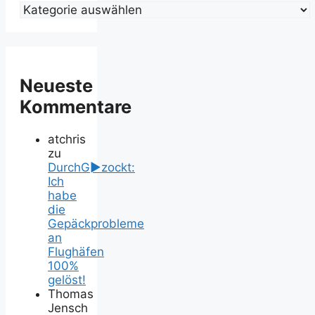
Neueste
Kommentare
atchris
zu
DurchG►zockt:
Ich
habe
die
Gepäckprobleme
an
Flughäfen
100%
gelöst!
Thomas
Jensch