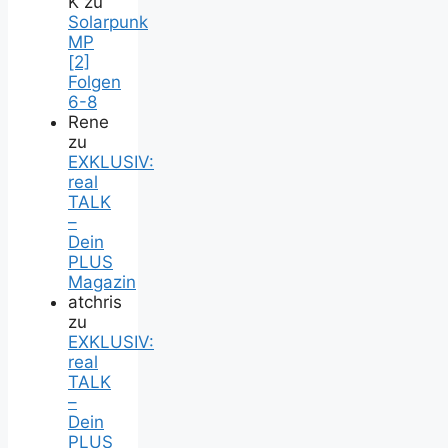
K
zu
Solarpunk
MP
[2]
Folgen
6-8
Rene
zu
EXKLUSIV:
real
TALK
–
Dein
PLUS
Magazin
atchris
zu
EXKLUSIV:
real
TALK
–
Dein
PLUS