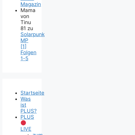
Magazin
Mama
von
Tinu
81
zu
Solarpunk
MP
[1]
Folgen
1-5
Startseite
Was
ist
PLUS?
PLUS
LIVE
zum