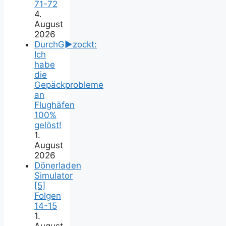
71-72
4.
August
2026
DurchG►zockt:
Ich
habe
die
Gepäckprobleme
an
Flughäfen
100%
gelöst!
1.
August
2026
Dönerladen
Simulator
[5]
Folgen
14-15
1.