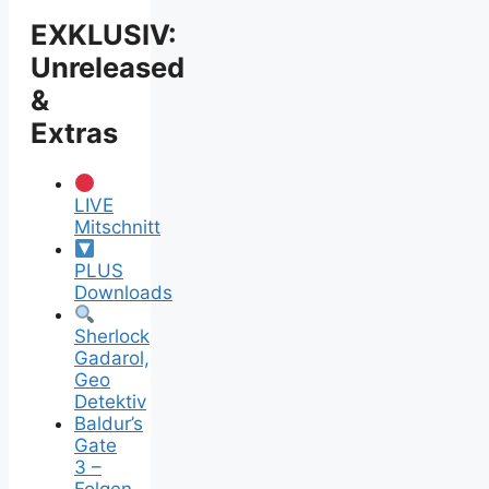
&
Erklärung
EXKLUSIV:
Unreleased
&
Extras
LIVE
Mitschnitt
PLUS
Downloads
Sherlock
Gadarol,
Geo
Detektiv
Baldur’s
Gate
3 –