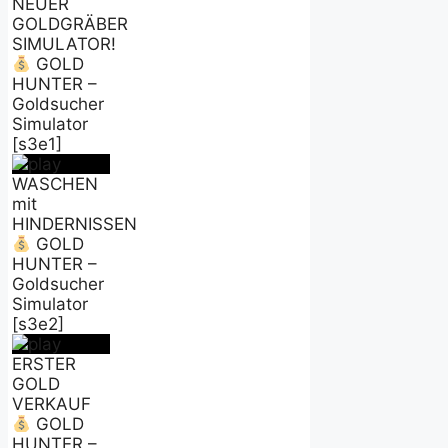
NEUER
GOLDGRÄBER
SIMULATOR!
GOLD
HUNTER –
Goldsucher
Simulator
[s3e1]
WASCHEN
mit
HINDERNISSEN
GOLD
HUNTER –
Goldsucher
Simulator
[s3e2]
ERSTER
GOLD
VERKAUF
GOLD
HUNTER –