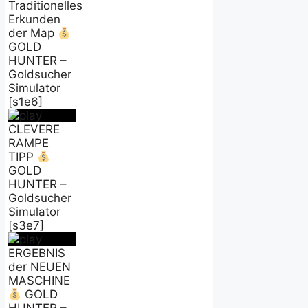
Traditionelles
Erkunden
der Map
GOLD
HUNTER –
Goldsucher
Simulator
[s1e6]
CLEVERE
RAMPE
TIPP
GOLD
HUNTER –
Goldsucher
Simulator
[s3e7]
ERGEBNIS
der NEUEN
MASCHINE
GOLD