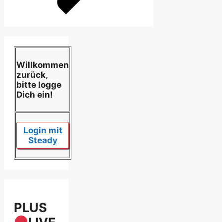
Willkommen
zurück,
bitte logge
Dich ein!
Login mit
Steady
PLUS