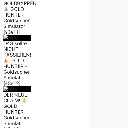
GOLDBARREN
GOLD
HUNTER –
Goldsucher
Simulator
[s3e11]
DAS sollte
NICHT
PASSIEREN!
GOLD
HUNTER –
Goldsucher
Simulator
[s3e12]
DER NEUE
CLAIM!
GOLD
HUNTER –
Goldsucher
Simulator