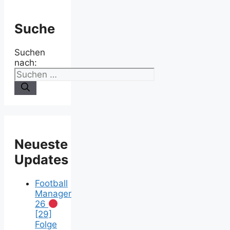
Suche
Suchen
nach:
Neueste
Updates
Football
Manager
26
[29]
Folge