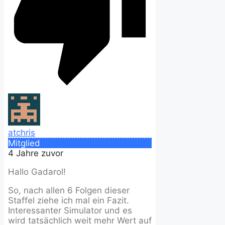
atchris
Mitglied
4 Jahre zuvor
Hallo Gadarol!
So, nach allen 6 Folgen dieser
Staffel ziehe ich mal ein Fazit.
Interessanter Simulator und es
wird tatsächlich weit mehr Wert auf