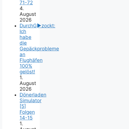
71-72
4.
August
2026
DurchG►zockt:
Ich
habe
die
Gepäckprobleme
an
Flughäfen
100%
gelöst!
1.
August
2026
Dönerladen
Simulator
[5]
Folgen
14-15
1.