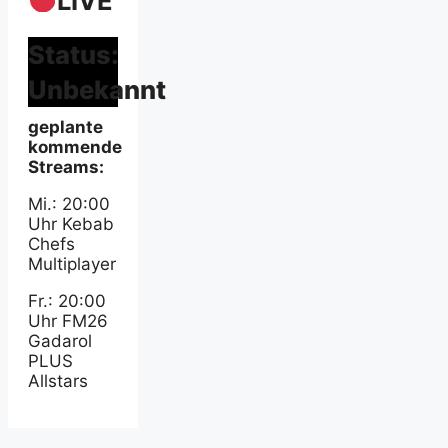
LIVE
Status:
Unbekannt
geplante
kommende
Streams:
Mi.: 20:00
Uhr Kebab
Chefs
Multiplayer
Fr.: 20:00
Uhr FM26
Gadarol
PLUS
Allstars