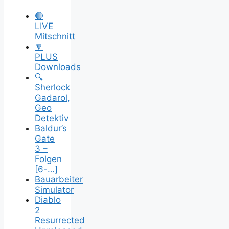
🔴
LIVE
Mitschnitt
🔽
PLUS
Downloads
🔍
Sherlock
Gadarol,
Geo
Detektiv
Baldur’s
Gate
3 –
Folgen
[6-…]
Bauarbeiter
Simulator
Diablo
2
Resurrected