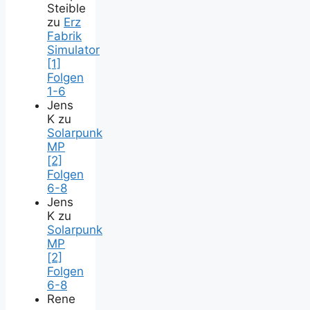
Steible
zu
Erz
Fabrik
Simulator
[1]
Folgen
1-6
Jens
K
zu
Solarpunk
MP
[2]
Folgen
6-8
Jens
K
zu
Solarpunk
MP
[2]
Folgen
6-8
Rene