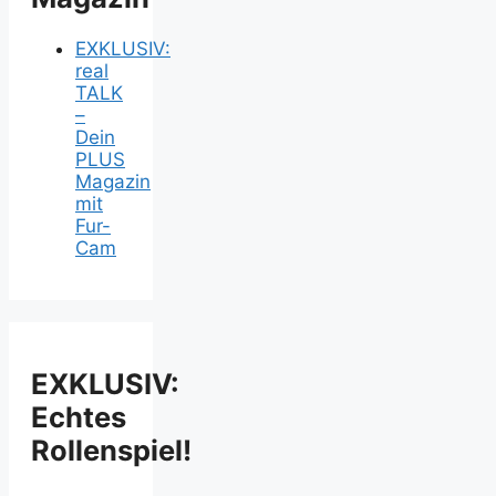
EXKLUSIV:
real
TALK
–
Dein
PLUS
Magazin
mit
Fur-
Cam
EXKLUSIV:
Echtes
Rollenspiel!