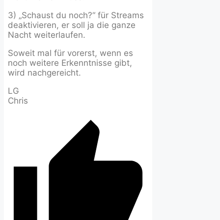
3) „Schaust du noch?“ für Streams
deaktivieren, er soll ja die ganze
Nacht weiterlaufen.
Soweit mal für vorerst, wenn es
noch weitere Erkenntnisse gibt,
wird nachgereicht.
LG
Chris