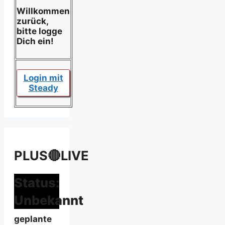
Willkommen
zurück,
bitte logge
Dich ein!
Login mit
Steady
PLUS🔴LIVE
Status:
Unbekannt
geplante