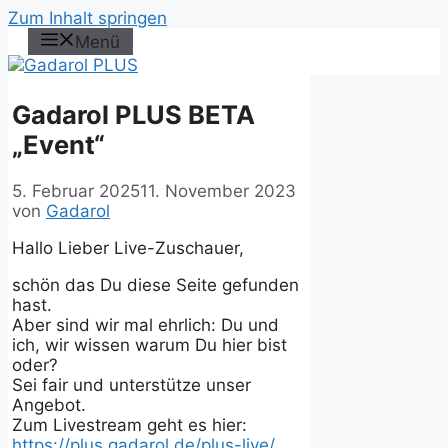
Zum Inhalt springen
Menü
Gadarol PLUS BETA
„Event“
5. Februar 2025
11. November 2023
von
Gadarol
Hallo Lieber Live-Zuschauer,
schön das Du diese Seite gefunden
hast.
Aber sind wir mal ehrlich: Du und
ich, wir wissen warum Du hier bist
oder?
Sei fair und unterstütze unser
Angebot.
Zum Livestream geht es hier:
https://plus.gadarol.de/plus-live/