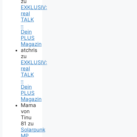
zu
EXKLUSIV:
real
TALK
–
Dein
PLUS
Magazin
atchris
zu
EXKLUSIV:
real
TALK
–
Dein
PLUS
Magazin
Mama
von
Tinu
81
zu
Solarpunk
MP