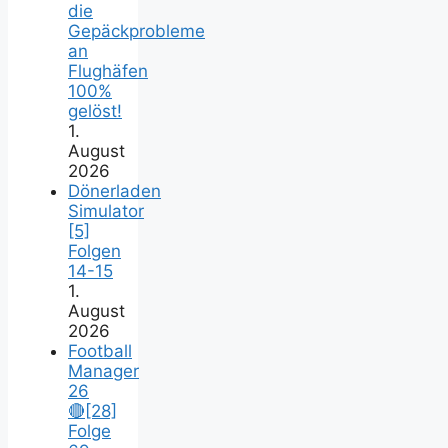
die
Gepäckprobleme
an
Flughäfen
100%
gelöst!
1.
August
2026
Dönerladen
Simulator
[5]
Folgen
14-15
1.
August
2026
Football
Manager
26
🔴[28]
Folge