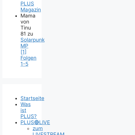
PLUS
Magazin
Mama
von
Tinu
81
zu
Solarpunk
MP
[1]
Folgen
1-5
Startseite
Was
ist
PLUS?
PLUS🔴LIVE
zum
LIVESTREAM