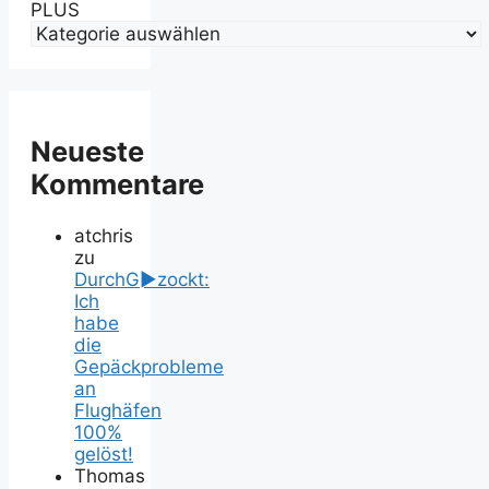
PLUS
Neueste
Kommentare
atchris
zu
DurchG►zockt:
Ich
habe
die
Gepäckprobleme
an
Flughäfen
100%
gelöst!
Thomas