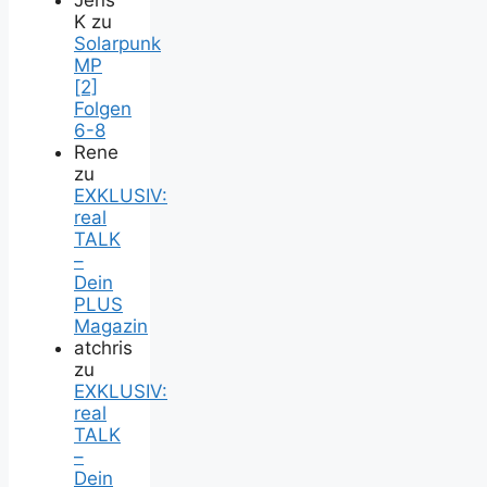
K
zu
Solarpunk
MP
[2]
Folgen
6-8
Rene
zu
EXKLUSIV:
real
TALK
–
Dein
PLUS
Magazin
atchris
zu
EXKLUSIV:
real
TALK
–
Dein