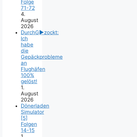
Folge
71-72
4.
August
2026
DurchG►zockt:
Ich
habe
die
Gepäckprobleme
an
Flughäfen
100%
gelöst!
1.
August
2026
Dönerladen
Simulator
[5]
Folgen
14-15
1.