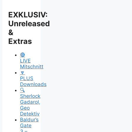
Auflösung
&
Erklärung
EXKLUSIV:
Unreleased
&
Extras
🔴
LIVE
Mitschnitt
🔽
PLUS
Downloads
🔍
Sherlock
Gadarol,
Geo
Detektiv
Baldur’s
Gate
3 –