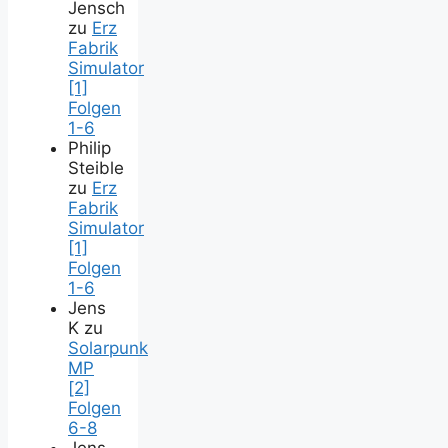
Jensch
zu
Erz
Fabrik
Simulator
[1]
Folgen
1-6
Philip
Steible
zu
Erz
Fabrik
Simulator
[1]
Folgen
1-6
Jens
K
zu
Solarpunk
MP
[2]
Folgen
6-8
Jens