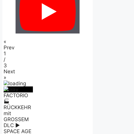
«
Prev
1
/
3
Next
»
FACTORIO
🏭
RÜCKKEHR
mit
GROSSEM
DLC ►
SPACE AGE