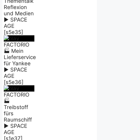
Thementalk
Reflexion
und Medien
► SPACE
AGE
[s5e35]
FACTORIO
🏭 Mein
Lieferservice
für Yankee
► SPACE
AGE
[s5e36]
FACTORIO
🏭
Treibstoff
fürs
Raumschiff
► SPACE
AGE
[s1e37]