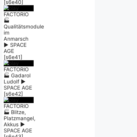
[s6e40]
FACTORIO
🏭
Qualitätsmodule
im
Anmarsch
► SPACE
AGE
[s6e41]
FACTORIO
🏭 Gadarol
Ludolf ►
SPACE AGE
[s6e42]
FACTORIO
🏭 Blitze,
Platzmangel,
Akkus ►
SPACE AGE
[s6e43]