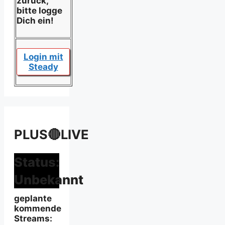
zurück,
bitte logge
Dich ein!
Login mit
Steady
PLUS🔴LIVE
Status:
Unbekannt
geplante
kommende
Streams: