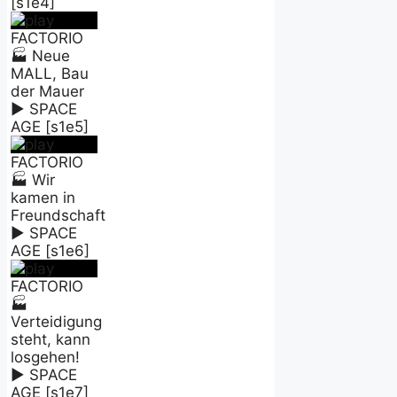
[s1e4]
FACTORIO
🏭 Neue
MALL, Bau
der Mauer
► SPACE
AGE [s1e5]
FACTORIO
🏭 Wir
kamen in
Freundschaft
► SPACE
AGE [s1e6]
FACTORIO
🏭
Verteidigung
steht, kann
losgehen!
► SPACE
AGE [s1e7]