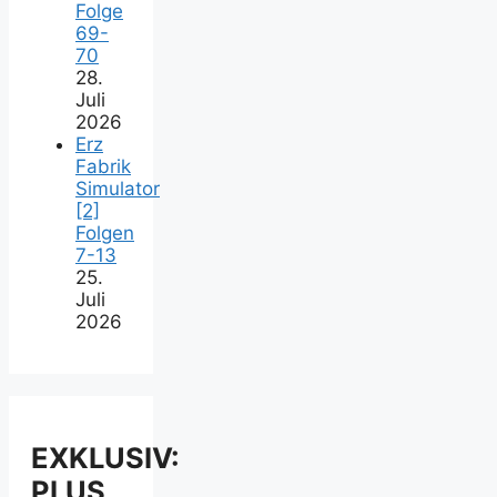
Folge
69-
70
28.
Juli
2026
Erz
Fabrik
Simulator
[2]
Folgen
7-13
25.
Juli
2026
EXKLUSIV:
PLUS