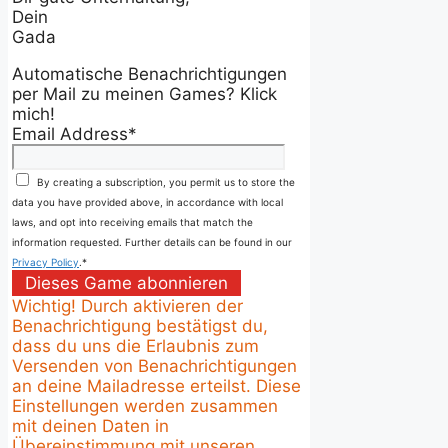
Dein
Gada
Automatische Benachrichtigungen
per Mail zu meinen Games? Klick
mich!
Email Address
*
By creating a subscription, you permit us to store the
data you have provided above, in accordance with local
laws, and opt into receiving emails that match the
information requested. Further details can be found in our
Privacy Policy
.
*
Dieses Game abonnieren
Wichtig! Durch aktivieren der
Benachrichtigung bestätigst du,
dass du uns die Erlaubnis zum
Versenden von Benachrichtigungen
an deine Mailadresse erteilst. Diese
Einstellungen werden zusammen
mit deinen Daten in
Übereinstimmung mit unseren