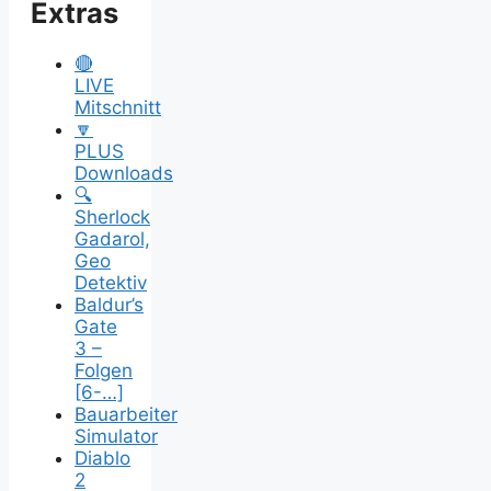
Extras
🔴
LIVE
Mitschnitt
🔽
PLUS
Downloads
🔍
Sherlock
Gadarol,
Geo
Detektiv
Baldur’s
Gate
3 –
Folgen
[6-…]
Bauarbeiter
Simulator
Diablo
2