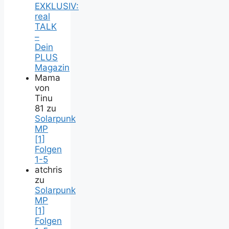
EXKLUSIV:
real
TALK
–
Dein
PLUS
Magazin
Mama
von
Tinu
81
zu
Solarpunk
MP
[1]
Folgen
1-5
atchris
zu
Solarpunk
MP
[1]
Folgen