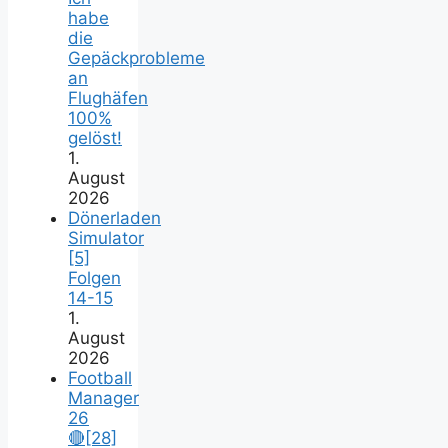
habe
die
Gepäckprobleme
an
Flughäfen
100%
gelöst!
1.
August
2026
Dönerladen
Simulator
[5]
Folgen
14-15
1.
August
2026
Football
Manager
26
🔴[28]