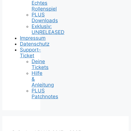
Echtes
Rollenspiel
PLUS
Downloads
Exklusiv:
UNRELEASED
Impressum
Datenschutz
Support-
Ticket
Deine
Tickets
Hilfe
&
Anleitung
PLUS
Patchnotes