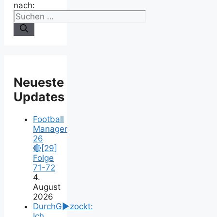
nach:
Neueste
Updates
Football
Manager
26
🔴[29]
Folge
71-72
4.
August
2026
DurchG►zockt:
Ich