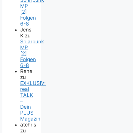
MP
[2]
Folgen
6-8
Jens
K
zu
Solarpunk
MP
[2]
Folgen
6-8
Rene
zu
EXKLUSIV:
real
TALK
–
Dein
PLUS
Magazin
atchris
zu