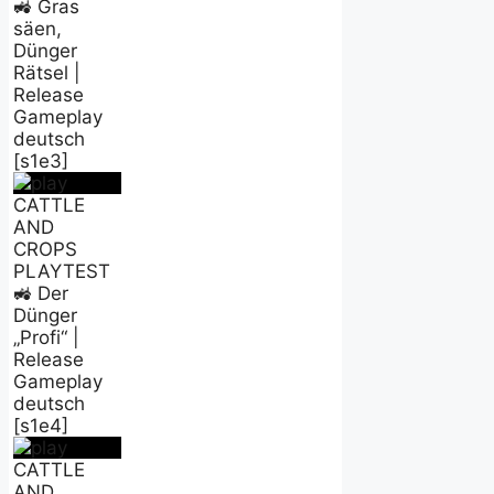
🚜 Gras
säen,
Dünger
Rätsel |
Release
Gameplay
deutsch
[s1e3]
CATTLE
AND
CROPS
PLAYTEST
🚜 Der
Dünger
„Profi“ |
Release
Gameplay
deutsch
[s1e4]
CATTLE
AND