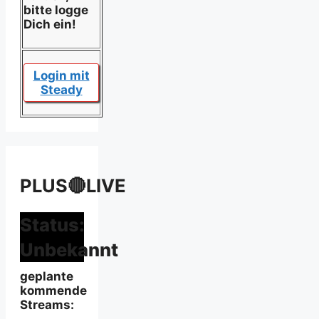
bitte logge
Dich ein!
Login mit
Steady
PLUS🔴LIVE
Status:
Unbekannt
geplante
kommende
Streams: