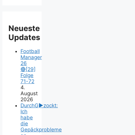
Neueste
Updates
Football
Manager
26
🔴[29]
Folge
71-72
4.
August
2026
DurchG►zockt:
Ich
habe
die
Gepäckprobleme