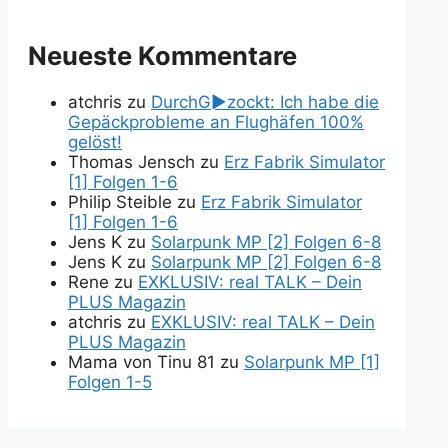
Neueste Kommentare
atchris
zu
DurchG►zockt: Ich habe die
Gepäckprobleme an Flughäfen 100%
gelöst!
Thomas Jensch
zu
Erz Fabrik Simulator
[1] Folgen 1-6
Philip Steible
zu
Erz Fabrik Simulator
[1] Folgen 1-6
Jens K
zu
Solarpunk MP [2] Folgen 6-8
Jens K
zu
Solarpunk MP [2] Folgen 6-8
Rene
zu
EXKLUSIV: real TALK – Dein
PLUS Magazin
atchris
zu
EXKLUSIV: real TALK – Dein
PLUS Magazin
Mama von Tinu 81
zu
Solarpunk MP [1]
Folgen 1-5