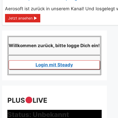
Aerosoft ist zurück in unserem Kanal! Und losgelegt w
Jetzt ansehen ►
Willkommen zurück, bitte logge Dich ein!
Login mit Steady
PLUS
LIVE
Status: Unbekannt