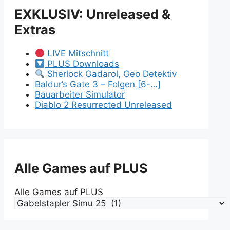
EXKLUSIV: Unreleased &
Extras
LIVE Mitschnitt
PLUS Downloads
Sherlock Gadarol, Geo Detektiv
Baldur’s Gate 3 – Folgen [6-…]
Bauarbeiter Simulator
Diablo 2 Resurrected Unreleased
Alle Games auf PLUS
Alle Games auf PLUS