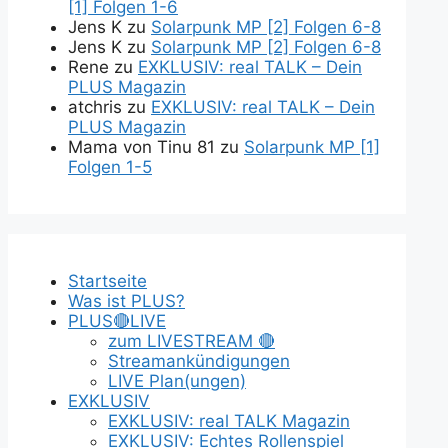
[1] Folgen 1-6
Jens K
zu
Solarpunk MP [2] Folgen 6-8
Jens K
zu
Solarpunk MP [2] Folgen 6-8
Rene
zu
EXKLUSIV: real TALK – Dein
PLUS Magazin
atchris
zu
EXKLUSIV: real TALK – Dein
PLUS Magazin
Mama von Tinu 81
zu
Solarpunk MP [1]
Folgen 1-5
Startseite
Was ist PLUS?
PLUS🔴LIVE
zum LIVESTREAM 🔴
Streamankündigungen
LIVE Plan(ungen)
EXKLUSIV
EXKLUSIV: real TALK Magazin
EXKLUSIV: Echtes Rollenspiel